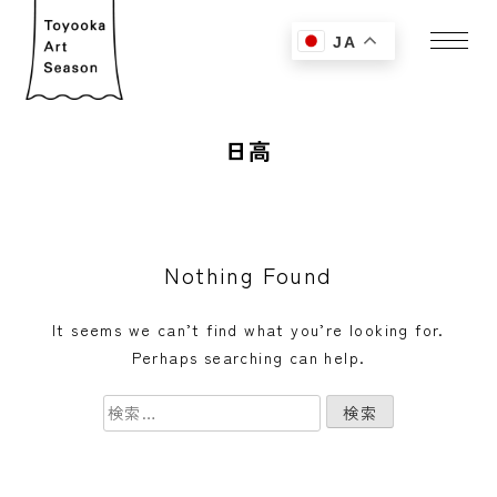
JA
日高
Nothing Found
It seems we can’t find what you’re looking for.
Perhaps searching can help.
検
索: